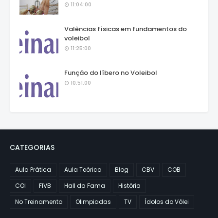
11:04:00
Valências físicas em fundamentos do
voleibol
11:25:00
Função do líbero no Voleibol
10:51:00
CATEGORIAS
Aula Prática
Aula Teórica
Blog
CBV
COB
COI
FIVB
Hall da Fama
História
No Treinamento
Olimpiadas
TV
Ídolos do Vôlei