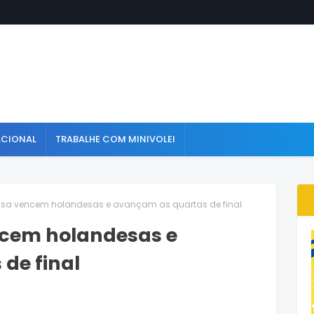
ACIONAL
TRABALHE COM MINIVOLEI
issa vencem holandesas e avançam as quartas de final
encem holandesas e
de final