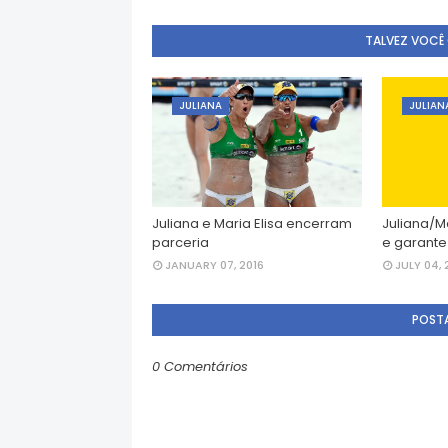
TALVEZ VOCÊ
JULIANA
JULIAN
Juliana e Maria Elisa encerram
Juliana/M
parceria
e garante
JANUARY 07, 2016
JULY 04, 
POST
0 Comentários