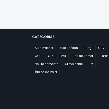
CATEGORIAS
Aula Prática
Aula Teórica
Blog
CBV
COB
COI
FIVB
Hall da Fama
Histór
No Treinamento
Olimpiadas
TV
Ídolos do Vôlei