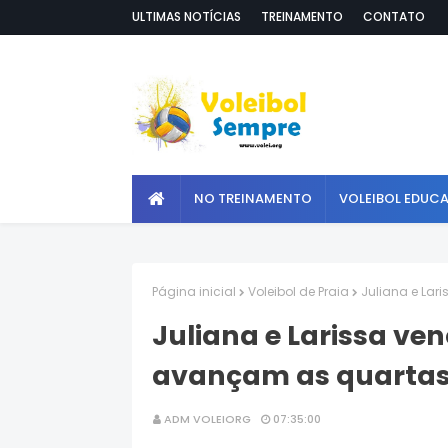
ULTIMAS NOTÍCIAS
TREINAMENTO
CONTATO
NO TREINAMENTO
VOLEIBOL EDUC
Página inicial
Voleibol de Praia
Juliana e Lar
Juliana e Larissa v
avançam as quartas 
ADM VOLEIORG
07:35:00