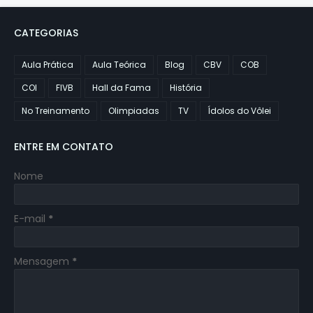
CATEGORIAS
Aula Prática
Aula Teórica
Blog
CBV
COB
COI
FIVB
Hall da Fama
História
No Treinamento
Olimpiadas
TV
Ídolos do Vôlei
ENTRE EM CONTATO
Nome
E-mail
*
Mensagem
*