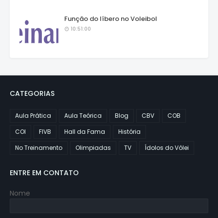
Função do líbero no Voleibol
10:51:00
CATEGORIAS
Aula Prática
Aula Teórica
Blog
CBV
COB
COI
FIVB
Hall da Fama
História
No Treinamento
Olimpiadas
TV
Ídolos do Vôlei
ENTRE EM CONTATO
Nome