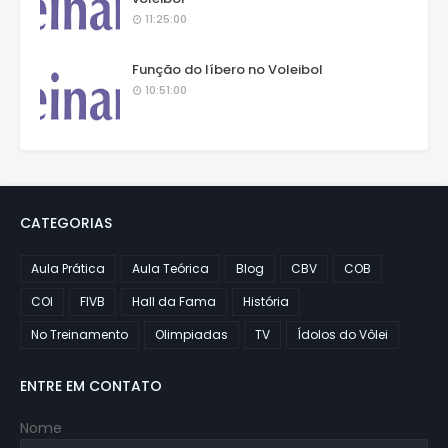
11:25:00
Função do líbero no Voleibol
10:51:00
CATEGORIAS
Aula Prática
Aula Teórica
Blog
CBV
COB
COI
FIVB
Hall da Fama
História
No Treinamento
Olimpiadas
TV
Ídolos do Vôlei
ENTRE EM CONTATO
Nome