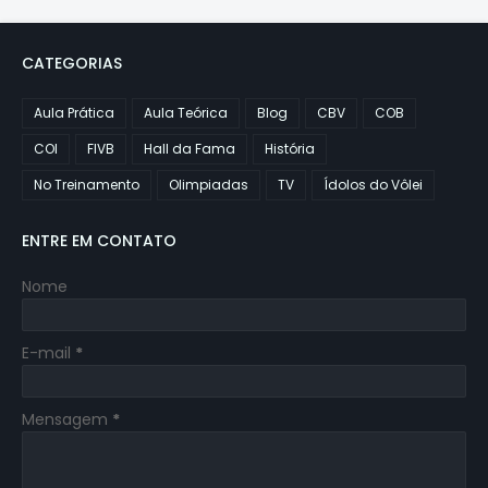
CATEGORIAS
Aula Prática
Aula Teórica
Blog
CBV
COB
COI
FIVB
Hall da Fama
História
No Treinamento
Olimpiadas
TV
Ídolos do Vôlei
ENTRE EM CONTATO
Nome
E-mail
*
Mensagem
*