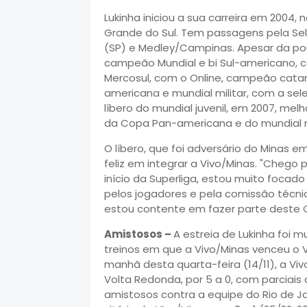
Lukinha iniciou a sua carreira em 2004
Grande do Sul. Tem passagens pela Seleç
(SP) e Medley/Campinas. Apesar da pouc
campeão Mundial e bi Sul-americano,
Mercosul, com o Online, campeão cata
americana e mundial militar, com a sele
líbero do mundial juvenil, em 2007, me
da Copa Pan-americana e do mundial mil
O líbero, que foi adversário do Minas 
feliz em integrar a Vivo/Minas. "Chego
início da Superliga, estou muito foca
pelos jogadores e pela comissão técni
estou contente em fazer parte deste C
Amistosos –
A estreia de Lukinha foi m
treinos em que a Vivo/Minas venceu o 
manhã desta quarta-feira (14/11), a Vi
Volta Redonda, por 5 a 0, com parciais d
amistosos contra a equipe do Rio de J