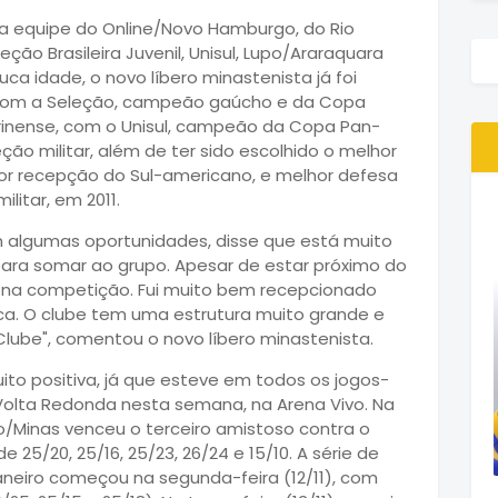
, na equipe do Online/Novo Hamburgo, do Rio
ão Brasileira Juvenil, Unisul, Lupo/Araraquara
a idade, o novo líbero minastenista já foi
 com a Seleção, campeão gaúcho e da Copa
rinense, com o Unisul, campeão da Copa Pan-
ção militar, além de ter sido escolhido o melhor
lhor recepção do Sul-americano, e melhor defesa
itar, em 2011.
em algumas oportunidades, disse que está muito
 para somar ao grupo. Apesar de estar próximo do
do na competição. Fui muito bem recepcionado
ca. O clube tem uma estrutura muito grande e
lube", comentou o novo líbero minastenista.
uito positiva, já que esteve em todos os jogos-
Volta Redonda nesta semana, na Arena Vivo. Na
vo/Minas venceu o terceiro amistoso contra o
e 25/20, 25/16, 25/23, 26/24 e 15/10. A série de
aneiro começou na segunda-feira (12/11), com