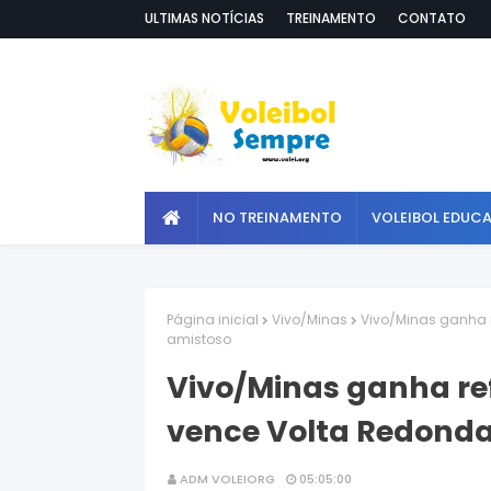
ULTIMAS NOTÍCIAS
TREINAMENTO
CONTATO
NO TREINAMENTO
VOLEIBOL EDUC
Página inicial
Vivo/Minas
Vivo/Minas ganha r
amistoso
Vivo/Minas ganha ref
vence Volta Redond
ADM VOLEIORG
05:05:00