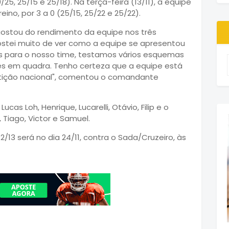
0/25, 25/15 e 25/18). Na terça-feira (13/11), a equipe
no, por 3 a 0 (25/15, 25/22 e 25/22).
 gostou do rendimento da equipe nos três
ostei muito de ver como a equipe se apresentou
s para o nosso time, testamos vários esquemas
es em quadra. Tenho certeza que a equipe está
tição nacional", comentou o comandante
as Loh, Henrique, Lucarelli, Otávio, Filip e o
 Tiago, Victor e Samuel.
2/13 será no dia 24/11, contra o Sada/Cruzeiro, às