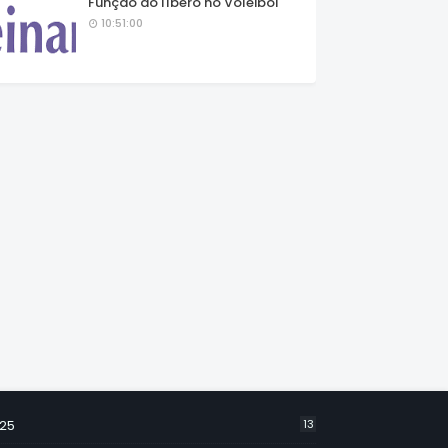
Função do líbero no Voleibol
10:51:00
25
13