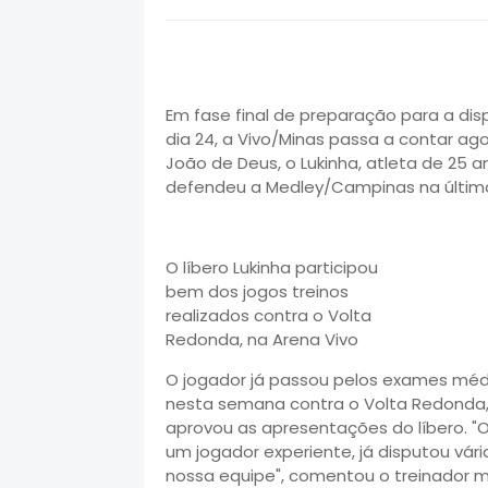
Em fase final de preparação para a dis
dia 24, a Vivo/Minas passa a contar ag
João de Deus, o Lukinha, atleta de 25 a
defendeu a Medley/Campinas na última
O líbero Lukinha participou
bem dos jogos treinos
realizados contra o Volta
Redonda, na Arena Vivo
O jogador já passou pelos exames médic
nesta semana contra o Volta Redonda, n
aprovou as apresentações do líbero. "O
um jogador experiente, já disputou vár
nossa equipe", comentou o treinador m