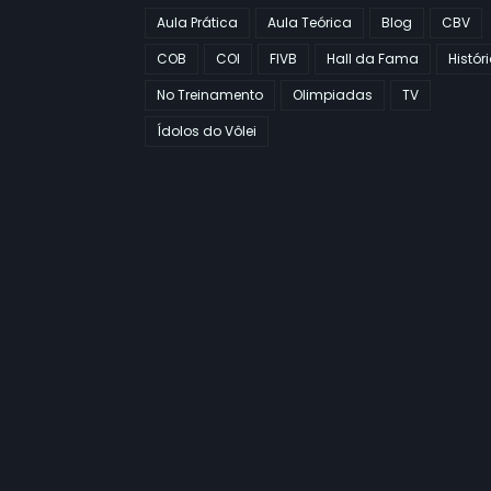
Aula Prática
Aula Teórica
Blog
CBV
COB
COI
FIVB
Hall da Fama
Histór
No Treinamento
Olimpiadas
TV
Ídolos do Vôlei