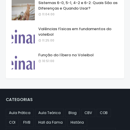
Sistemas 6-0, 5-1, 4-2 e 6-2: Quais São as
Diferenças e Quando Usar?
11:04:00
Valências físicas em fundamentos do
voleibol
11:25:00
Função do líbero no Voleibol
10:51:00
CATEGORIAS
Aula Prática
Aula Teórica
Blog
CBV
COB
COI
FIVB
Hall da Fama
História