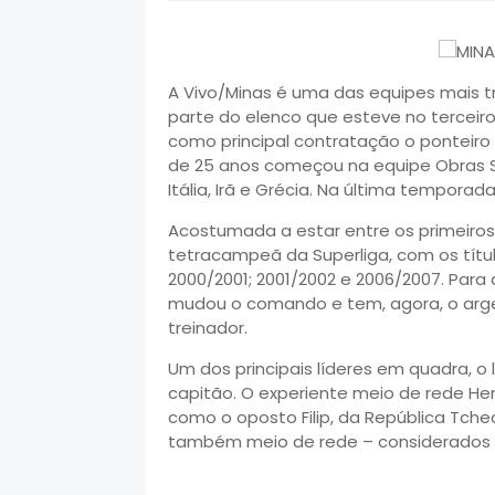
A Vivo/Minas é uma das equipes mais t
parte do elenco que esteve no terceiro
como principal contratação o ponteiro 
de 25 anos começou na equipe Obras S
Itália, Irã e Grécia. Na última tempora
Acostumada a estar entre os primeiros
tetracampeã da Superliga, com os tít
2000/2001; 2001/2002 e 2006/2007. Par
mudou o comando e tem, agora, o arge
treinador.
Um dos principais líderes em quadra, o
capitão. O experiente meio de rede He
como o oposto Filip, da República Tcheca
também meio de rede – considerados r