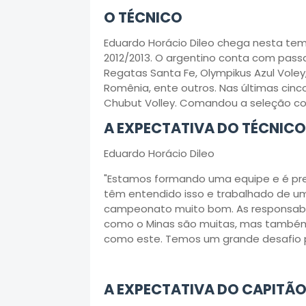
O TÉCNICO
Eduardo Horácio Dileo chega nesta tem
2012/2013. O argentino conta com passa
Regatas Santa Fe, Olympikus Azul Voley,
Romênia, ente outros. Nas últimas cin
Chubut Volley. Comandou a seleção col
A EXPECTATIVA DO TÉCNICO
Eduardo Horácio Dileo
"Estamos formando uma equipe e é prec
têm entendido isso e trabalhado de 
campeonato muito bom. As responsabil
como o Minas são muitas, mas també
como este. Temos um grande desafio p
A EXPECTATIVA DO CAPITÃ