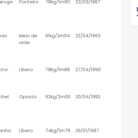
iroga
Ponteiro
78kg/1m90
23/03/1987
ávio
Meio de
91kg/2m04
22/04/1993
rede
ctor
Líbero
78kg/1m88
27/04/1990
chel
Oposto
92kg/2m00
20/04/1992
kinha
Líbero
74kg/1m78
26/01/1987