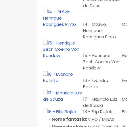
de Deus
14 - Otávio
Ot
Henrique
Rodrigues Pinto
15 - Henrique
He
Zech Coelho Von
Randow
16 - Evandro
Ev
Batista
17 - Mauricio Luiz
Ma
de Souza
18 - Filip Rejlek
Fil
Nome fantasia:
VIVO / MINAS
Nome do clube:
MINAS TÊNIS CLUBE