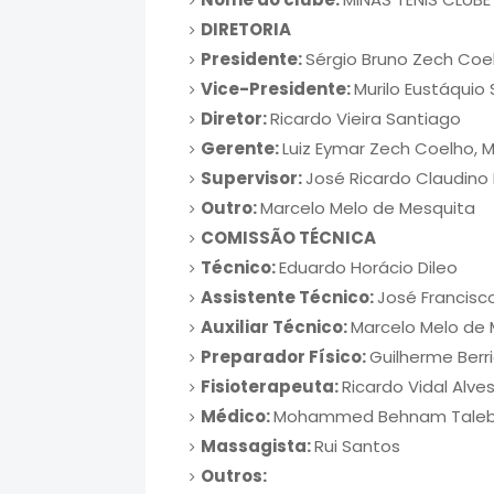
DIRETORIA
Presidente:
Sérgio Bruno Zech Coe
Vice-Presidente:
Murilo Eustáquio 
Diretor:
Ricardo Vieira Santiago
Gerente:
Luiz Eymar Zech Coelho, 
Supervisor:
José Ricardo Claudino 
Outro:
Marcelo Melo de Mesquita
COMISSÃO TÉCNICA
Técnico:
Eduardo Horácio Dileo
Assistente Técnico:
José Francisco
Auxiliar Técnico:
Marcelo Melo de 
Preparador Físico:
Guilherme Berri
Fisioterapeuta:
Ricardo Vidal Alve
Médico:
Mohammed Behnam Taleb
Massagista:
Rui Santos
Outros: