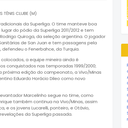
radicionais da Superliga. O time manteve boa
 lugar do pódio da Superliga 2011/2012 e tem
Rodrigo Quiroga, da seleção argentina. O jogador
anitárias de San Juan e tem passagens pela
da, defendeu o Fenerbahce, da Turquia.
 colocados, a equipe mineira ainda é
ulos conquistados nas temporadas 1999/2000;
a a próxima edição do campeonato, a Vivo/Minas
ntino Eduardo Horácio Dileo como novo
 levantador Marcelinho segue no time, como
nrique também continua na Vivo/Minas, assim
, e os jovens Lucarelli, ponteiro, e Otávio,
evelações da Superliga passada.