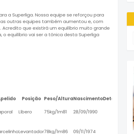
a a Superliga. Nossa equipe se reforçou para
das outras equipes também aumentou e, com
 Acredito que existirá um equilíbrio muito grande
o equilíbrio vai ser a tônica desta Superliga
pelido
Posição
Peso/Altura
Nascimento
Detalhes
poral
Líbero
75kg/1m81
28/09/1990
rcelinho
Levantador
78kg/1m86
09/11/1974