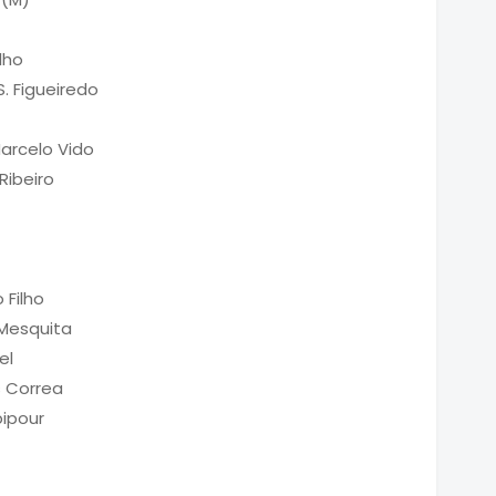
lho
S. Figueiredo
Marcelo Vido
Ribeiro
 Filho
Mesquita
el
s Correa
ipour