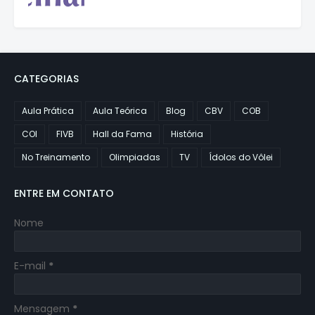
CATEGORIAS
Aula Prática
Aula Teórica
Blog
CBV
COB
COI
FIVB
Hall da Fama
História
No Treinamento
Olimpiadas
TV
Ídolos do Vôlei
ENTRE EM CONTATO
Nome
E-mail
*
Mensagem
*