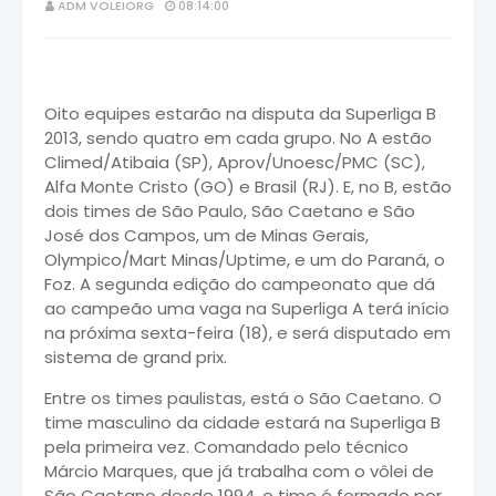
ADM VOLEIORG
08:14:00
Oito equipes estarão na disputa da Superliga B
2013, sendo quatro em cada grupo. No A estão
Climed/Atibaia (SP), Aprov/Unoesc/PMC (SC),
Alfa Monte Cristo (GO) e Brasil (RJ). E, no B, estão
dois times de São Paulo, São Caetano e São
José dos Campos, um de Minas Gerais,
Olympico/Mart Minas/Uptime, e um do Paraná, o
Foz. A segunda edição do campeonato que dá
ao campeão uma vaga na Superliga A terá início
na próxima sexta-feira (18), e será disputado em
sistema de grand prix.
Entre os times paulistas, está o São Caetano. O
time masculino da cidade estará na Superliga B
pela primeira vez. Comandado pelo técnico
Márcio Marques, que já trabalha com o vôlei de
São Caetano desde 1994, o time é formado por