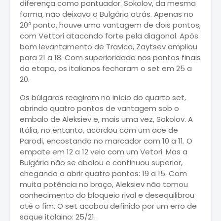
diferença como pontuador. Sokolov, da mesma
forma, não deixava a Bulgária atrás. Apenas no
20º ponto, houve uma vantagem de dois pontos,
com Vettori atacando forte pela diagonal. Após
bom levantamento de Travica, Zaytsev ampliou
para 21 a 18. Com superioridade nos pontos finais
da etapa, os italianos fecharam o set em 25 a
20.
Os búlgaros reagiram no início do quarto set,
abrindo quatro pontos de vantagem sob o
embalo de Aleksiev e, mais uma vez, Sokolov. A
Itália, no entanto, acordou com um ace de
Parodi, encostando no marcador com 10 a 11. O
empate em 12 a 12 veio com um Vetori. Mas a
Bulgária não se abalou e continuou superior,
chegando a abrir quatro pontos: 19 a 15. Com
muita potência no braço, Aleksiev não tomou
conhecimento do bloqueio rival e desequilibrou
até o fim. O set acabou definido por um erro de
saque italaino: 25/21.