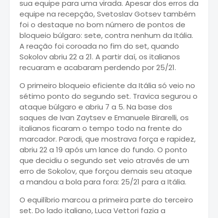
sua equipe para uma virada. Apesar dos erros da
equipe na recepção, Svetoslav Gotsev também
foi o destaque no bom número de pontos de
bloqueio búlgaro: sete, contra nenhum da Itália.
A reação foi coroada no fim do set, quando
Sokolov abriu 22 a 21. A partir daí, os italianos
recuaram e acabaram perdendo por 25/21.
O primeiro bloqueio eficiente da Itália só veio no
sétimo ponto do segundo set. Travica segurou o
ataque búlgaro e abriu 7 a 5. Na base dos
saques de Ivan Zaytsev e Emanuele Birarelli, os
italianos ficaram o tempo todo na frente do
marcador. Parodi, que mostrava força e rapidez,
abriu 22 a 19 após um lance do fundo. O ponto
que decidiu o segundo set veio através de um
erro de Sokolov, que forçou demais seu ataque
a mandou a bola para fora: 25/21 para a Itália.
O equilíbrio marcou a primeira parte do terceiro
set. Do lado italiano, Luca Vettori fazia a