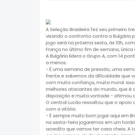
A Seleção Brasileira fez seu primeiro tre
visando o confronto contra a Bulgária p
jogo será na próxima sexta, às 10h, com
França no último fim de semana, única 
A Bulgária lidera o Grupo A, com 14 po
a menos.
- É uma semana de pressão, uma semana
frente e sabemos da dificuldade que 
com muita confiança, muita moral. Iss
melhores atacantes do mundo, que é o
disposição e muita vontade - afirmou o
O central Lucão ressaltou que o apoio d
com a vitória.
- É sempre muito bom jogar aqui em Bra
na sexta-feira jogaremos em um horá
acredito que vamos ter casa cheia. A t