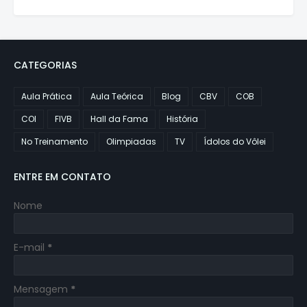
CATEGORIAS
Aula Prática
Aula Teórica
Blog
CBV
COB
COI
FIVB
Hall da Fama
História
No Treinamento
Olimpiadas
TV
Ídolos do Vôlei
ENTRE EM CONTATO
Nome
E-mail
*
Mensagem
*