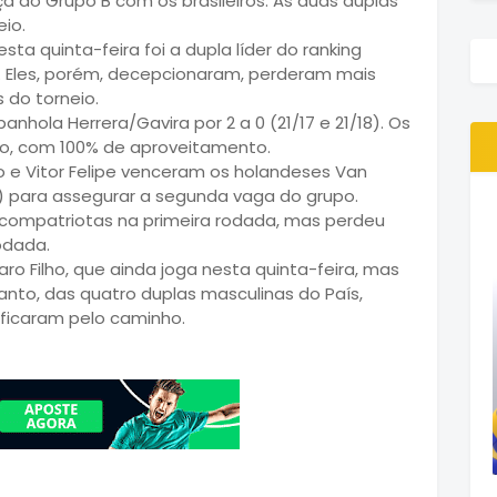
ça do Grupo B com os brasileiros. As duas duplas
io.
quinta-feira foi a dupla líder do ranking
. Eles, porém, decepcionaram, perderam mais
 do torneio.
nhola Herrera/Gavira por 2 a 0 (21/17 e 21/18). Os
o, com 100% de aproveitamento.
o e Vitor Felipe venceram os holandeses Van
/14) para assegurar a segunda vaga do grupo.
s compatriotas na primeira rodada, mas perdeu
odada.
aro Filho, que ainda joga nesta quinta-feira, mas
tanto, das quatro duplas masculinas do País,
ficaram pelo caminho.