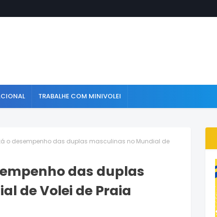
ACIONAL
TRABALHE COM MINIVOLEI
tá o desempenho das duplas masculinas no Mundial de
esempenho das duplas
l de Volei de Praia