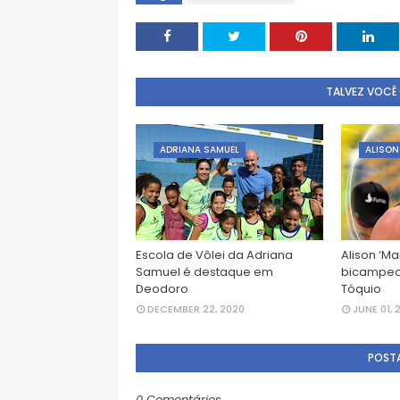
TALVEZ VOCÊ
ADRIANA SAMUEL
ALISON
Escola de Vôlei da Adriana
Alison ‘M
Samuel é destaque em
bicampeo
Deodoro
Tóquio
DECEMBER 22, 2020
JUNE 01, 
POST
0 Comentários