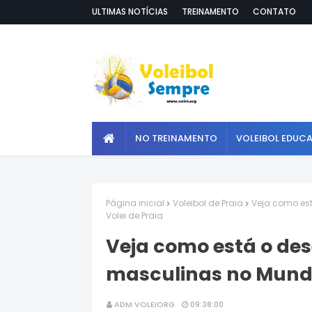
ULTIMAS NOTÍCIAS
TREINAMENTO
CONTATO
NO TREINAMENTO
VOLEIBOL EDUC
Página inicial
Voleibol de Praia
Veja como es
Volei de Praia
Veja como está o d
masculinas no Mundia
ADM VOLEIORG
09:38:00