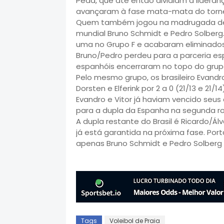
Peda, que até então dividiam a lideran
avançaram à fase mata-mata do torne
Quem também jogou na madrugada desta 
mundial Bruno Schmidt e Pedro Solberg
uma no Grupo F e acabaram eliminados
Bruno/Pedro perdeu para a parceria espa
espanhóis encerraram no topo do grup
Pelo mesmo grupo, os brasileiro Evandr
Dorsten e Elferink por 2 a 0 (21/13 e 21
Evandro e Vitor já haviam vencido seu
para a dupla da Espanha na segunda r
A dupla restante do Brasil é Ricardo/Álv
já está garantida na próxima fase. Por
apenas Bruno Schmidt e Pedro Solberg 
Tags
Voleibol de Praia