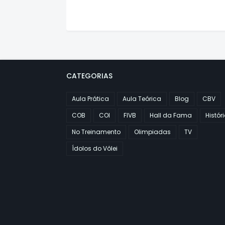
CATEGORIAS
Aula Prática
Aula Teórica
Blog
CBV
COB
COI
FIVB
Hall da Fama
Histór
No Treinamento
Olimpiadas
TV
Ídolos do Vôlei