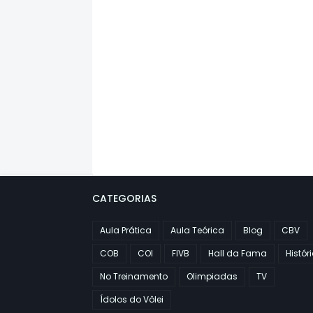
CATEGORIAS
Aula Prática
Aula Teórica
Blog
CBV
COB
COI
FIVB
Hall da Fama
Histór
No Treinamento
Olimpiadas
TV
Ídolos do Vôlei