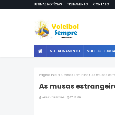
ULTIMAS NOTÍCIAS
TREINAMENTO
CONTATO
NO TREINAMENTO
VOLEIBOL EDUC
Página inicial
Minas Feminino
As musas estr
As musas estrangeir
ADM VOLEIORG
17:12:00