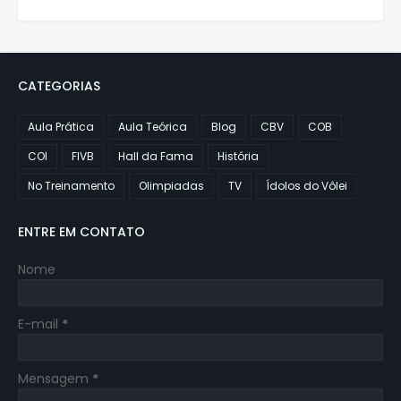
CATEGORIAS
Aula Prática
Aula Teórica
Blog
CBV
COB
COI
FIVB
Hall da Fama
História
No Treinamento
Olimpiadas
TV
Ídolos do Vôlei
ENTRE EM CONTATO
Nome
E-mail
*
Mensagem
*