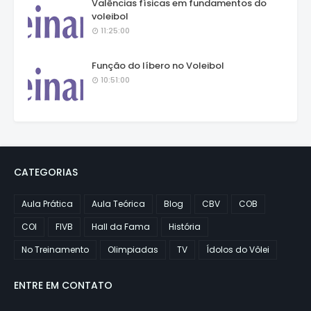
Valências físicas em fundamentos do
voleibol
11:25:00
Função do líbero no Voleibol
10:51:00
CATEGORIAS
Aula Prática
Aula Teórica
Blog
CBV
COB
COI
FIVB
Hall da Fama
História
No Treinamento
Olimpiadas
TV
Ídolos do Vôlei
ENTRE EM CONTATO