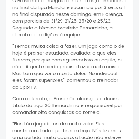
O Brasil não conseguiu conter a força americana
na final da Liga Mundial e sucumbiu por 3 sets a 1
na final disputada neste domingo, em Florença,
com parciais de 31/29, 21/25, 25/20 e 25/23.
Segundo o técnico brasileiro Bernardinho, a
derrota deixa lições à equipe.
"Temos muita coisa a fazer. Um jogo como o de
hoje é pra ser estudado, avaliado: o que eles
fizeram, por que conseguimos isso ou aquilo, ou
não... A gente ainda precisa fazer muita coisa.
Mas tem que ver o mérito deles. No individual
eles foram superiores", comentou o treinador
ao SporTV.
Com a derrota, o Brasil não alcançou o décimo
título da Liga. Só Bernardinho é responsável por
comandar oito conquistas do torneio.
"Eles têm jogadores de muito valor. Eles
mostraram tudo que tinham hoje. Nós fizemos
uma partida muito abaixo, o Lucão não esteve