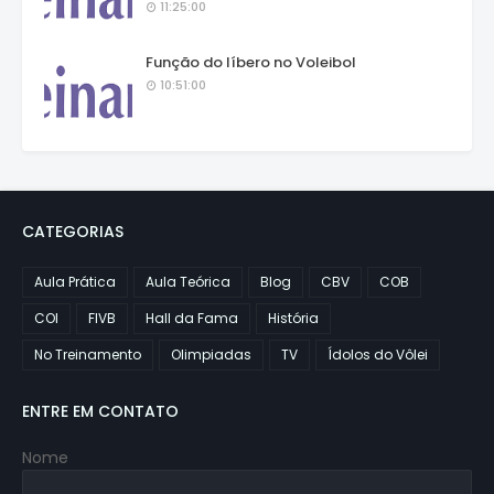
11:25:00
Função do líbero no Voleibol
10:51:00
CATEGORIAS
Aula Prática
Aula Teórica
Blog
CBV
COB
COI
FIVB
Hall da Fama
História
No Treinamento
Olimpiadas
TV
Ídolos do Vôlei
ENTRE EM CONTATO
Nome