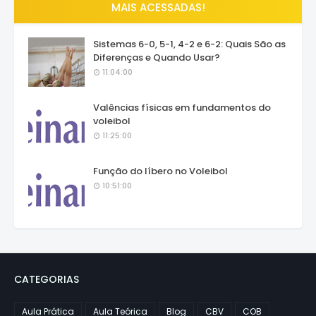
MAIS ACESSADAS!
Sistemas 6-0, 5-1, 4-2 e 6-2: Quais São as
Diferenças e Quando Usar?
11:04:00
Valências físicas em fundamentos do
voleibol
11:25:00
Função do líbero no Voleibol
10:51:00
CATEGORIAS
Aula Prática
Aula Teórica
Blog
CBV
COB