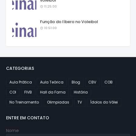
voleibol
11:25:00
Função do líbero no Voleibol
10:51:00
CATEGORIAS
Aula Prática
Aula Teórica
Blog
CBV
COB
COI
FIVB
Hall da Fama
História
No Treinamento
Olimpiadas
TV
Ídolos do Vôlei
ENTRE EM CONTATO
Nome