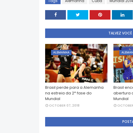
Tags
Alemanha
Cuba
Mundial 201
TALVEZ VOCÊ
ALEMANHA
ALEMA
Brasil perde para a Alemanha
Brasil en
na estreia da 2ª fase do
abertura 
Mundial
Mundial
OCTOBER 07, 2018
OCTOBER 
POST