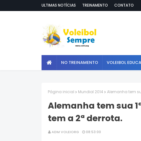
ULTIMAS NOTÍCIAS
TREINAMENTO
CONTATO
NO TREINAMENTO
VOLEIBOL EDUC
Página inicial
Mundial 2014
Alemanha tem sua 
Alemanha tem sua 1ª
tem a 2ª derrota.
ADM VOLEIORG
08:53:00