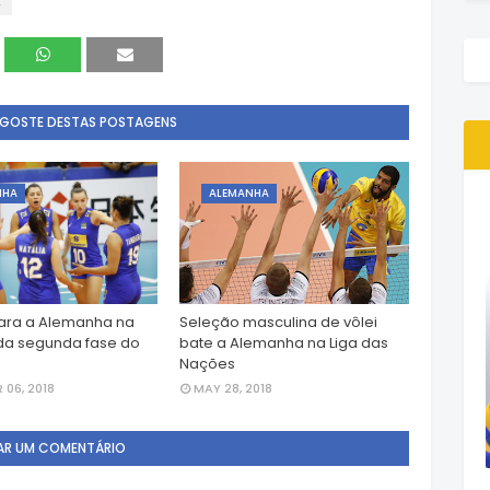
4
 GOSTE DESTAS POSTAGENS
NHA
ALEMANHA
cara a Alemanha na
Seleção masculina de vôlei
da segunda fase do
bate a Alemanha na Liga das
Nações
06, 2018
MAY 28, 2018
AR UM COMENTÁRIO