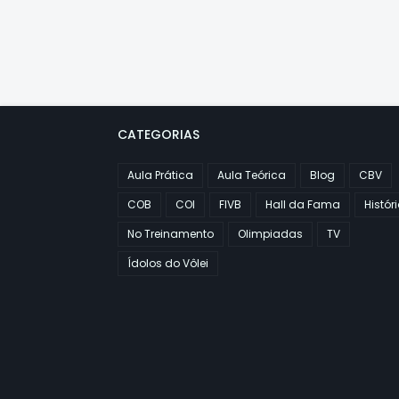
CATEGORIAS
Aula Prática
Aula Teórica
Blog
CBV
COB
COI
FIVB
Hall da Fama
Histór
No Treinamento
Olimpiadas
TV
Ídolos do Vôlei