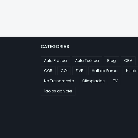
CATEGORIAS
Aula Prática
Aula Teórica
Blog
CBV
COB
COI
FIVB
Hall da Fama
Histór
No Treinamento
Olimpiadas
TV
Ídolos do Vôlei