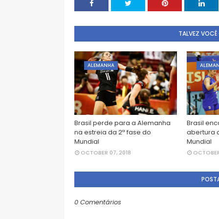
TALVEZ VOCÊ
ALEMANHA
ALEMA
Brasil perde para a Alemanha
Brasil en
na estreia da 2ª fase do
abertura 
Mundial
Mundial
OCTOBER 07, 2018
OCTOBER 
POST
0 Comentários