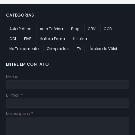
CATEGORIAS
Aula Prática
Aula Teórica
Blog
CBV
COB
COI
FIVB
Hall da Fama
História
No Treinamento
Olimpiadas
TV
Ídolos do Vôlei
ENTRE EM CONTATO
Nome
E-mail
*
Mensagem
*