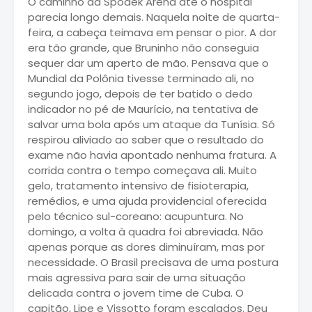
O caminho da Spodek Arena até o hospital
parecia longo demais. Naquela noite de quarta-
feira, a cabeça teimava em pensar o pior. A dor
era tão grande, que
Bruninho
não conseguia
sequer dar um aperto de mão. Pensava que o
Mundial da Polônia tivesse terminado ali, no
segundo jogo, depois de ter batido o dedo
indicador no pé de Maurício, na tentativa de
salvar uma bola após um ataque da Tunísia. Só
respirou aliviado ao saber que o resultado do
exame não havia apontado nenhuma fratura. A
corrida contra o tempo começava ali. Muito
gelo, tratamento intensivo de fisioterapia,
remédios, e uma ajuda providencial oferecida
pelo técnico sul-coreano: acupuntura. No
domingo, a volta à quadra foi abreviada. Não
apenas porque as dores diminuíram, mas por
necessidade. O Brasil precisava de uma postura
mais agressiva para sair de uma situação
delicada contra o jovem time de Cuba. O
capitão, Lipe e Vissotto foram escalados. Deu