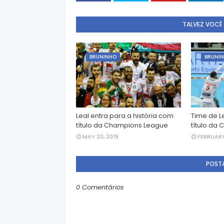
TALVEZ VOCÊ
BRUNINHO
BRUNI
Leal entra para a história com
Time de L
título da Champions League
título da 
MAY 20, 2019
FEBRUARY 
POST
0 Comentários