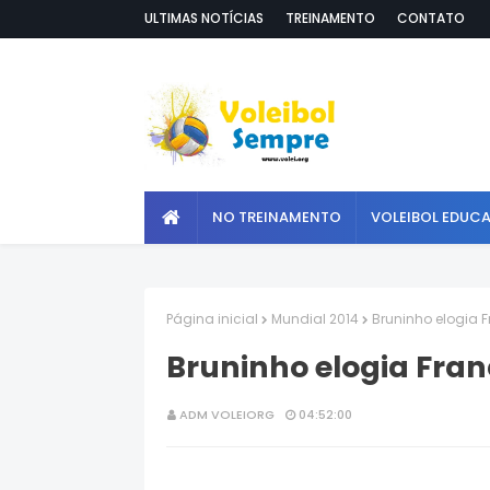
ULTIMAS NOTÍCIAS
TREINAMENTO
CONTATO
NO TREINAMENTO
VOLEIBOL EDUC
Página inicial
Mundial 2014
Bruninho elogia F
Bruninho elogia Franç
ADM VOLEIORG
04:52:00