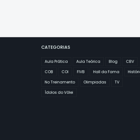
CATEGORIAS
Aula Prática
Aula Teórica
Blog
CBV
COB
COI
FIVB
Hall da Fama
Histór
No Treinamento
Olimpiadas
TV
Ídolos do Vôlei