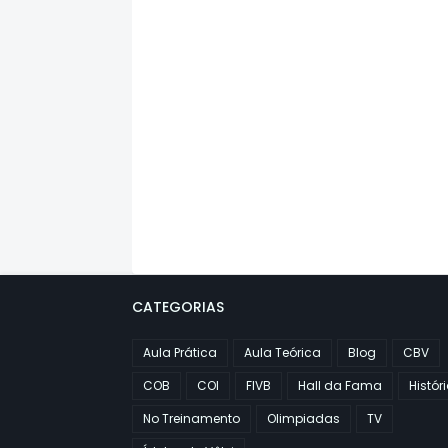
CATEGORIAS
Aula Prática
Aula Teórica
Blog
CBV
COB
COI
FIVB
Hall da Fama
Histór
No Treinamento
Olimpiadas
TV