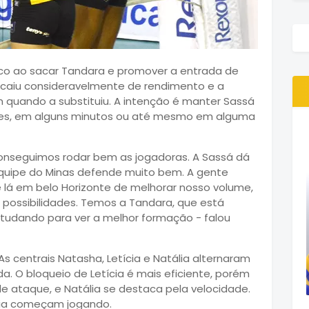
úrgico ao sacar Tandara e promover a entrada de
 caiu consideravelmente de rendimento e a
 quando a substituiu. A intenção é manter Sassá
ses, em alguns minutos ou até mesmo em alguma
onseguimos rodar bem as jogadoras. A Sassá dá
quipe do Minas defende muito bem. A gente
e lá em belo Horizonte de melhorar nosso volume,
s possibilidades. Temos a Tandara, que está
tudando para ver a melhor formação - falou
As centrais Natasha, Letícia e Natália alternaram
a. O bloqueio de Letícia é mais eficiente, porém
 ataque, e Natália se destaca pela velocidade.
lia começam jogando.