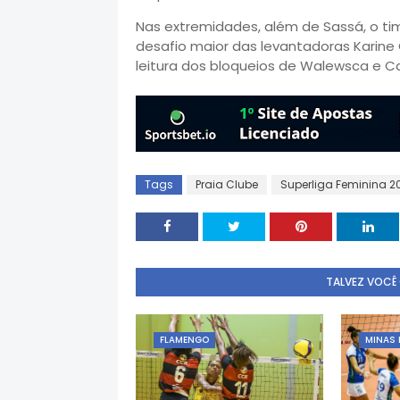
Nas extremidades, além de Sassá, o ti
desafio maior das levantadoras Karine G
leitura dos bloqueios de Walewsca e Ca
Tags
Praia Clube
Superliga Feminina 2
TALVEZ VOCÊ
FLAMENGO
MINAS 