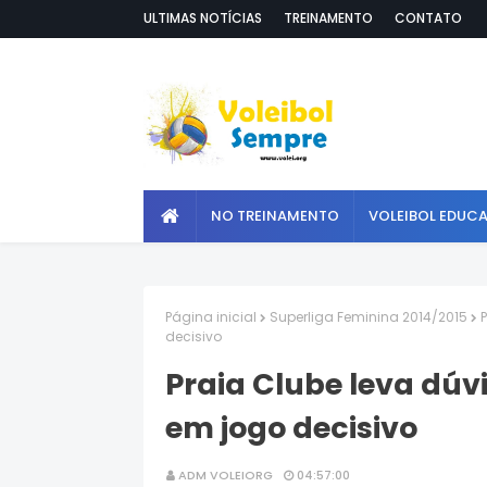
ULTIMAS NOTÍCIAS
TREINAMENTO
CONTATO
NO TREINAMENTO
VOLEIBOL EDUC
Página inicial
Superliga Feminina 2014/2015
decisivo
Praia Clube leva dú
em jogo decisivo
ADM VOLEIORG
04:57:00