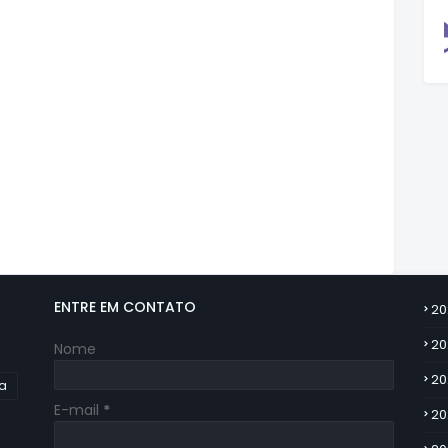
ENTRE EM CONTATO
20
20
Nome
20
ia
E-mail
*
20