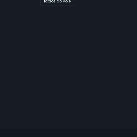
Ídolos do Vôlei