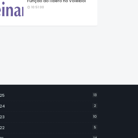
Função do líbero no Voleibol
10:51:00
25
13
24
2
23
10
22
5