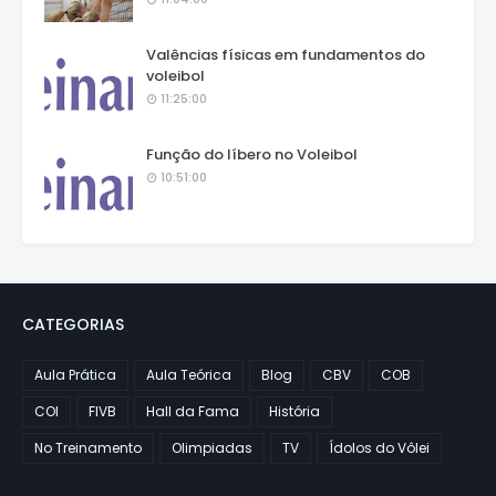
Valências físicas em fundamentos do
voleibol
11:25:00
Função do líbero no Voleibol
10:51:00
CATEGORIAS
Aula Prática
Aula Teórica
Blog
CBV
COB
COI
FIVB
Hall da Fama
História
No Treinamento
Olimpiadas
TV
Ídolos do Vôlei