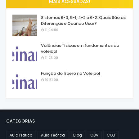
MAIS ACESSADAS!
Sistemas 6-0, 5-1, 4-2 e 6-2: Quais São as
Diferenças e Quando Usar?
11:04:00
Valências físicas em fundamentos do
voleibol
11:25:00
Função do líbero no Voleibol
10:51:00
CATEGORIAS
Aula Prática
Aula Teórica
Blog
CBV
COB