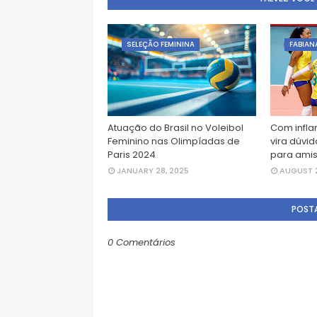
SELEÇÃO FEMININA
FABIAN
Atuação do Brasil no Voleibol
Com infla
Feminino nas Olimpíadas de
vira dúvid
Paris 2024
para ami
JANUARY 28, 2025
AUGUST 2
POST
0 Comentários