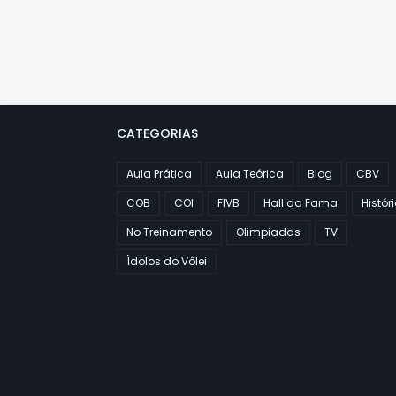
CATEGORIAS
Aula Prática
Aula Teórica
Blog
CBV
COB
COI
FIVB
Hall da Fama
Histór
No Treinamento
Olimpiadas
TV
Ídolos do Vôlei