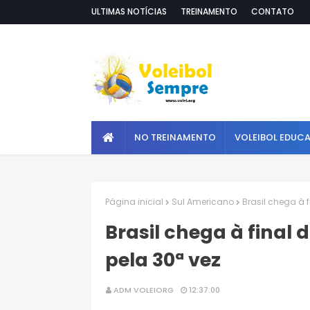
ULTIMAS NOTÍCIAS
TREINAMENTO
CONTATO
NO TREINAMENTO
VOLEIBOL EDUC
Página inicial
Sul Americano
Brasil chega à 
Brasil chega à final 
pela 30ª vez
ADM VOLEIORG
12:37:00