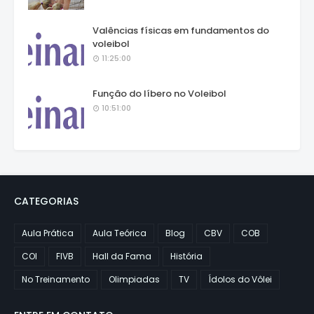
Valências físicas em fundamentos do
voleibol
11:25:00
Função do líbero no Voleibol
10:51:00
CATEGORIAS
Aula Prática
Aula Teórica
Blog
CBV
COB
COI
FIVB
Hall da Fama
História
No Treinamento
Olimpiadas
TV
Ídolos do Vôlei