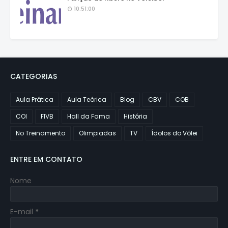
10:51:00
CATEGORIAS
Aula Prática
Aula Teórica
Blog
CBV
COB
COI
FIVB
Hall da Fama
História
No Treinamento
Olimpiadas
TV
Ídolos do Vôlei
ENTRE EM CONTATO
Nome
E-mail
*