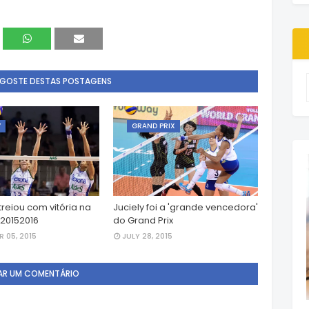
 GOSTE DESTAS POSTAGENS
Y
GRAND PRIX
treiou com vitória na
Juciely foi a 'grande vencedora'
 20152016
do Grand Prix
 05, 2015
JULY 28, 2015
AR UM COMENTÁRIO