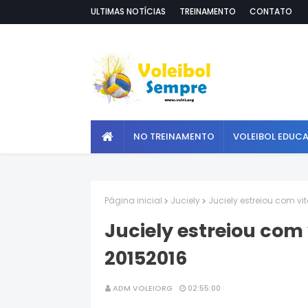
ULTIMAS NOTÍCIAS
TREINAMENTO
CONTATO
NO TREINAMENTO
VOLEIBOL EDUC
Página inicial
Juciely
Juciely estreiou com vi
Juciely estreiou com 
20152016
ADM VOLEIORG
02:55:00