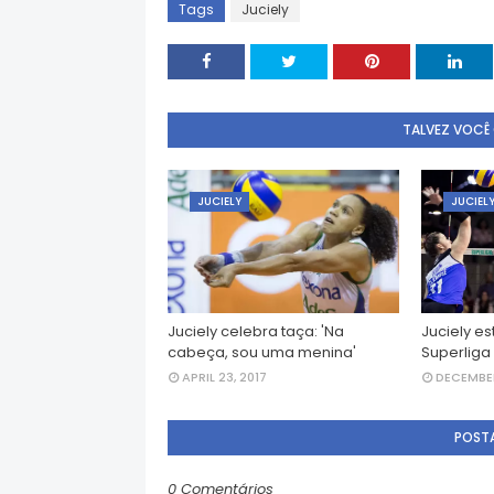
Tags
Juciely
TALVEZ VOCÊ
JUCIELY
JUCIEL
Juciely celebra taça: 'Na
Juciely es
cabeça, sou uma menina'
Superliga
APRIL 23, 2017
DECEMBER
POST
0 Comentários