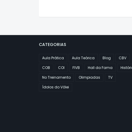
CATEGORIAS
Aula Prática
Aula Teórica
Blog
CBV
COB
COI
FIVB
Hall da Fama
Histór
No Treinamento
Olimpiadas
TV
Ídolos do Vôlei