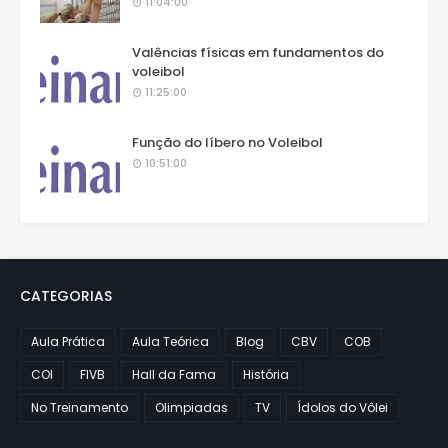
11:04:00
Valências físicas em fundamentos do
voleibol
11:25:00
Função do líbero no Voleibol
10:51:00
CATEGORIAS
Aula Prática
Aula Teórica
Blog
CBV
COB
COI
FIVB
Hall da Fama
História
No Treinamento
Olimpiadas
TV
Ídolos do Vôlei