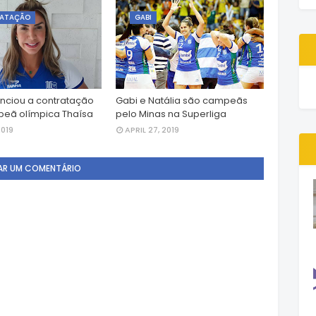
ATAÇÃO
GABI
nciou a contratação
Gabi e Natália são campeãs
eã olímpica Thaísa
pelo Minas na Superliga
2019
APRIL 27, 2019
AR UM COMENTÁRIO