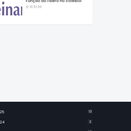
Função do líbero no Voleibol
10:51:00
25
13
24
2