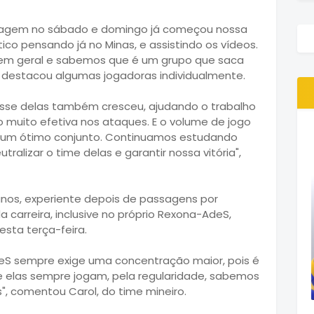
e viagem no sábado e domingo já começou nossa
co pensando já no Minas, e assistindo os vídeos.
m geral e sabemos que é um grupo que saca
 destacou algumas jogadoras individualmente.
asse delas também cresceu, ajudando o trabalho
muito efetiva nos ataques. E o volume de jogo
É um ótimo conjunto. Continuamos estudando
alizar o time delas e garantir nossa vitória",
nos, experiente depois de passagens por
 carreira, inclusive no próprio Rexona-AdeS,
sta terça-feira.
deS sempre exige uma concentração maior, pois é
ue elas sempre jogam, pela regularidade, sabemos
, comentou Carol, do time mineiro.