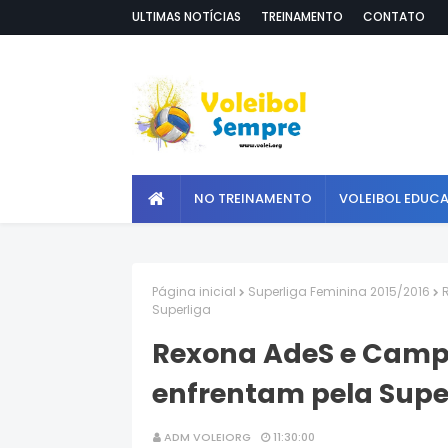
ULTIMAS NOTÍCIAS
TREINAMENTO
CONTATO
NO TREINAMENTO
VOLEIBOL EDUC
Página inicial
Superliga Feminina 2015/2016
Superliga
Rexona AdeS e Camp
enfrentam pela Supe
ADM VOLEIORG
11:30:00