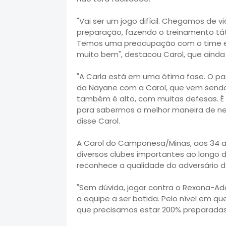
"Vai ser um jogo difícil. Chegamos d
preparação, fazendo o treinamento táti
Temos uma preocupação com o time e
muito bem", destacou Carol, que ainda
"A Carla está em uma ótima fase. O p
da Nayane com a Carol, que vem sendo 
também é alto, com muitas defesas. 
para sabermos a melhor maneira de neutr
disse Carol.
A Carol do Camponesa/Minas, aos 34 a
diversos clubes importantes ao longo da
reconhece a qualidade do adversário de
"Sem dúvida, jogar contra o Rexona-A
a equipe a ser batida. Pelo nível em q
que precisamos estar 200% preparadas"