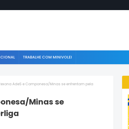
ACIONAL
TRABALHE COM MINIVOLEI
Rexona AdeS e Camponesa/Minas se enfrentam pela
onesa/Minas se
rliga