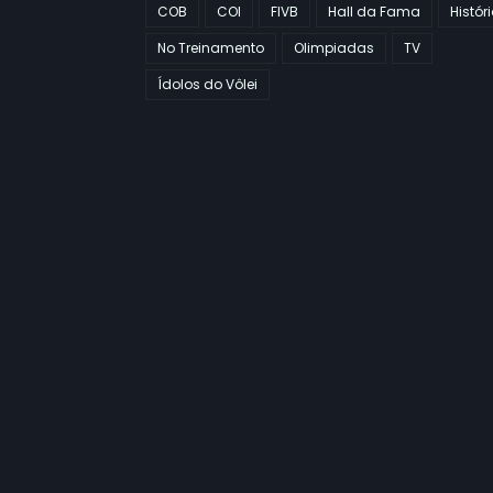
COB
COI
FIVB
Hall da Fama
Histór
No Treinamento
Olimpiadas
TV
Ídolos do Vôlei