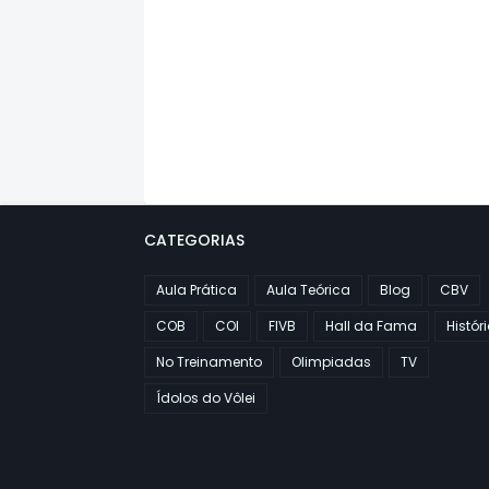
CATEGORIAS
Aula Prática
Aula Teórica
Blog
CBV
COB
COI
FIVB
Hall da Fama
Histór
No Treinamento
Olimpiadas
TV
Ídolos do Vôlei