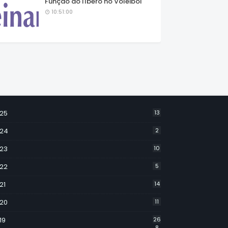
Função do líbero no Voleibol
10:51:00
25
13
24
2
23
10
22
5
21
14
20
11
19
26
8