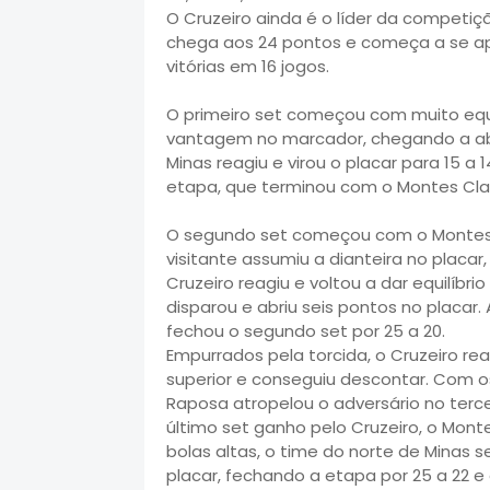
O Cruzeiro ainda é o líder da competiç
chega aos 24 pontos e começa a se ap
vitórias em 16 jogos.
O primeiro set começou com muito equi
vantagem no marcador, chegando a abri
Minas reagiu e virou o placar para 15 a 
etapa, que terminou com o Montes Clar
O segundo set começou com o Montes 
visitante assumiu a dianteira no placar
Cruzeiro reagiu e voltou a dar equilíbri
disparou e abriu seis pontos no placar
fechou o segundo set por 25 a 20.
Empurrados pela torcida, o Cruzeiro reag
superior e conseguiu descontar. Com os
Raposa atropelou o adversário no tercei
último set ganho pelo Cruzeiro, o Mont
bolas altas, o time do norte de Minas 
placar, fechando a etapa por 25 a 22 e o