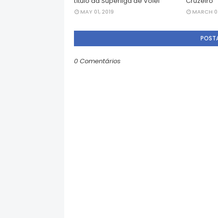
título da Superliga de Vôlei
Cruzeiro
MAY 01, 2019
MARCH 07
POST
0 Comentários