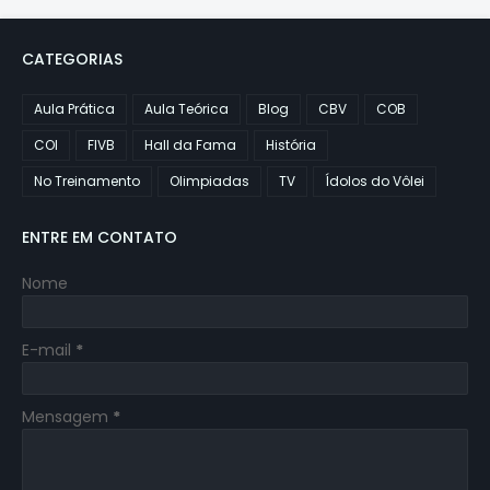
CATEGORIAS
Aula Prática
Aula Teórica
Blog
CBV
COB
COI
FIVB
Hall da Fama
História
No Treinamento
Olimpiadas
TV
Ídolos do Vôlei
ENTRE EM CONTATO
Nome
E-mail
*
Mensagem
*