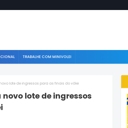
ACIONAL
TRABALHE COM MINIVOLEI
novo lote de ingressos para as finais do vôlei
a novo lote de ingressos
i