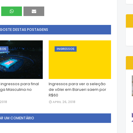
 GOSTE DESTAS POSTAGENS
SSOS
INGRESSOS
ingressos para final
Ingressos para ver a seleção
iga Masculina no
de vôlei em Barueri saem por
o
R$60
 2018
APRIL 26, 2018
AR UM COMENTÁRIO