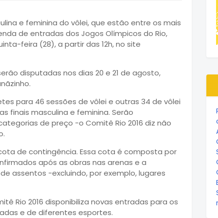
ulina e feminina do vôlei, que estão entre os mais
enda de entradas dos Jogos Olímpicos do Rio,
nta-feira (28), a partir das 12h, no site
 serão disputadas nos dias 20 e 21 de agosto,
nãzinho.
tes para 46 sessões de vôlei e outras 34 de vôlei
 finais masculina e feminina. Serão
 categorias de preço -o Comitê Rio 2016 diz não
o.
cota de contingência. Essa cota é composta por
nfirmados após as obras nas arenas e a
de assentos -excluindo, por exemplo, lugares
itê Rio 2016 disponibiliza novas entradas para os
adas e de diferentes esportes.