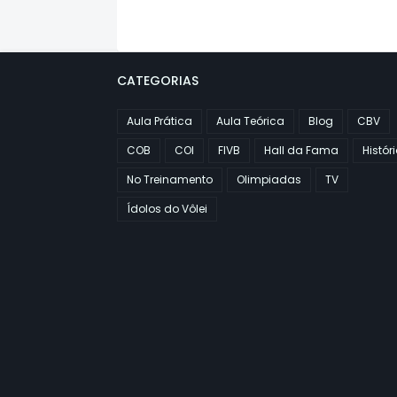
CATEGORIAS
Aula Prática
Aula Teórica
Blog
CBV
COB
COI
FIVB
Hall da Fama
Histór
No Treinamento
Olimpiadas
TV
Ídolos do Vôlei