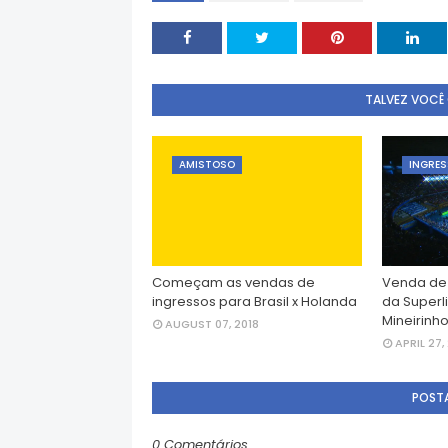
TALVEZ VOCÊ
AMISTOSO
INGRE
Começam as vendas de
Venda de 
ingressos para Brasil x Holanda
da Superl
Mineirinh
AUGUST 07, 2018
APRIL 27,
POST
0 Comentários