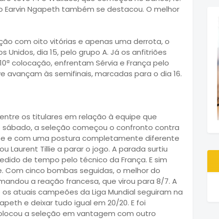
ro Earvin Ngapeth também se destacou. O melhor
ação com oito vitórias e apenas uma derrota, o
dos Unidos, dia 15, pelo grupo A. Já os anfitriões
0ª colocação, enfrentam Sérvia e França pelo
ve avançam às semifinais, marcadas para o dia 16.
ntre os titulares em relação à equipe que
o sábado, a seleção começou o confronto contra
nte e com uma postura completamente diferente
gou Laurent Tillie a parar o jogo. A parada surtiu
dido de tempo pelo técnico da França. E sim
. Com cinco bombas seguidas, o melhor do
mandou a reação francesa, que virou para 8/7. A
 e os atuais campeões da Liga Mundial seguiram na
peth e deixar tudo igual em 20/20. E foi
colocou a seleção em vantagem com outro