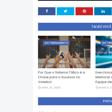
TALVEZ VOCÊ
NO TREINAMENTO
NO TR
Por Que o Sistema Tático é a
Exercícios
Chave para o Sucesso no
Melhorar 
Voleibol
Equipe de
APRIL 01, 2025
MARCH 25
POST