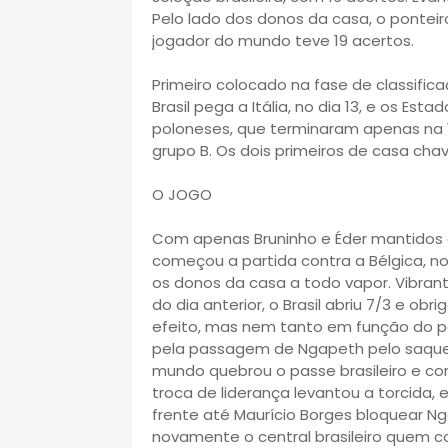
Pelo lado dos donos da casa, o pontei
jogador do mundo teve 19 acertos.
Primeiro colocado na fase de classific
Brasil pega a Itália, no dia 13, e os Esta
poloneses, que terminaram apenas na 1
grupo B. Os dois primeiros de casa cha
O JOGO
Com apenas Bruninho e Éder mantidos e
começou a partida contra a Bélgica, n
os donos da casa a todo vapor. Vibra
do dia anterior, o Brasil abriu 7/3 e obri
efeito, mas nem tanto em função do pe
pela passagem de Ngapeth pelo saque
mundo quebrou o passe brasileiro e co
troca de liderança levantou a torcida,
frente até Maurício Borges bloquear Nga
novamente o central brasileiro quem 