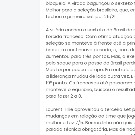
bloqueio. A virada bagunçou o sexteto
Melhor para a seleção brasileira, que,
fechou o primeiro set por 25/21.
A vitória encheu o sexteto do Brasil d
torcida francesa. Com ótima atuação d
seleção se manteve à frente até a prim
brasileiro continuava pesado, e, com 
aumentou para três pontos. Mas, a exe
pelo saque para o passe do Brasil perder
Mas foi por pouco tempo. Em outro bloq
a liderança mudou de lado outra vez. E
19º ponto. Os franceses até passaram a 
manteve o equilíbrio, buscou o result
para fazer 2 a 0.
Laurent Tillie aproveitou o terceiro s
mudanças em relação ao time que jogou
melhor e fez 7/5. Bernardinho não quis
parada técnica obrigatória. Mas de na