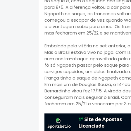
no saque e, com o segundo ace segui
para 8/5. A diferença voltou a cair p
Ngapeth no saque, os franceses voltara
começou a escapar de vez quando Wal
e a vantagem subiu para cinco. Os franc
mas fecharam em 25/22 e se mantivera
Embalada pela vitória no set anterior,
Mas o Brasil estava vivo no jogo. Com Is
num contra-ataque aproveitado pelo o
fó só Ngapeth passar pelo saque para
serviços seguidos, um deles finalizado 
França tinha o saque de Ngapeth como t
Em mais um de Douglas Souza, o 14º d
Bernardinho virou fez 17/15. A virada d
conseguiram mais segurar o Brasil. Com 
fecharam em 25/21 e venceram por 3 a 