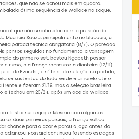
 francês, que não se achou mais em quadra.
 embalada ótima sequência de Wallace no saque,
e moral, que não se intimidou com a pressão da
e Maurício Souza, principalmente no bloqueio, a
eira parada técnica obrigatória (8/7). O paredão
dois pontos seguidos no fundamento, a vantagem
mplo do primeiro set, bastou Ngapeth passar
 o rumo, e a França reassumir a dianteira (12/11).
ueio de Evandro, o sétimo da seleção na partida,
 ela se sustentou do lado verde e amarelo até o
frente e fizeram 21/19, mas a seleção brasileira
ado e fechou em 26/24, após um ace de Wallace,
et para testar sua equipe. Mesmo com algumas
 as duas primeiras parciais, a França voltou
 dar chance para o azar e parou o jogo antes da
da adiantou. Rossard continuou fazendo estragos