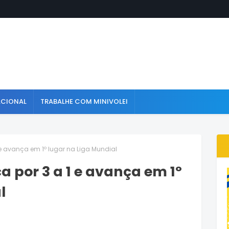
ACIONAL
TRABALHE COM MINIVOLEI
 e avança em 1º lugar na Liga Mundial
a por 3 a 1 e avança em 1º
l