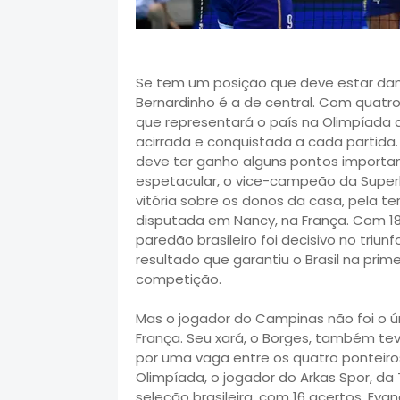
Se tem um posição que deve estar da
Bernardinho é a de central. Com quatr
que representará o país na Olimpíada d
acirrada e conquistada a cada partida
deve ter ganho alguns pontos import
espetacular, o vice-campeão da Superl
vitória sobre os donos da casa, pela ter
disputada em Nancy, na França. Com 18
paredão brasileiro foi decisivo no triunfo
resultado que garantiu o Brasil na prim
competição.
Mas o jogador do Campinas não foi o ún
França. Seu xará, o Borges, também 
por uma vaga entre os quatro ponteiros
Olimpíada, o jogador do Arkas Spor, da
seleção brasileira, com 16 acertos. Eva