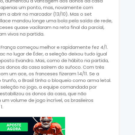
do, aumentou a vantagem dos donos da casa
ara apenas um ponto, mas, novamente com
m a abrir no marcador (13/10). Mas o set
lace mandou longe uma bola pela saída de rede,
eses quase vacilaram na reta final da parcial,
m vivos na partida.
 a França começou melhor e rapidamente fez 4/1.
ac no lugar de Éder, a seleção deixou tudo igual
posto Evandro. Mas, como de hábito na partida,
 os donos da casa saírem do sufoco. Com três
com um ace, os franceses fizeram 14/11. Se a
runfo, o Brasil tinha o bloqueio como arma letal.
a seleção no jogo, a equipe comandada por
esestabilizou os donos da casa, que não
um volume de jogo incrível, os brasileiros
1.