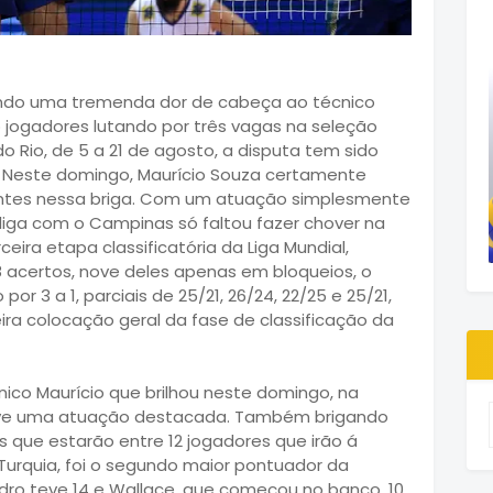
ndo uma tremenda dor de cabeça ao técnico
o jogadores lutando por três vagas na seleção
o Rio, de 5 a 21 de agosto, a disputa tem sido
. Neste domingo, Maurício Souza certamente
antes nessa briga. Com um atuação simplesmente
iga com o Campinas só faltou fazer chover na
ceira etapa classificatória da Liga Mundial,
 acertos, nove deles apenas em bloqueios, o
 por 3 a 1, parciais de 25/21, 26/24, 22/25 e 25/21,
eira colocação geral da fase de classificação da
ico Maurício que brilhou neste domingo, na
teve uma atuação destacada. Também brigando
 que estarão entre 12 jogadores que irão á
 Turquia, foi o segundo maior pontuador da
ndro teve 14 e Wallace, que começou no banco, 10.