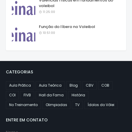
Valências físicas em fundamentos do
voleibol
11:25:00
Função do líbero no Voleibol
10:51:00
CATEGORIAS
Aula Prática
Aula Teórica
Blog
CBV
COB
COI
FIVB
Hall da Fama
História
No Treinamento
Olimpiadas
TV
Ídolos do Vôlei
ENTRE EM CONTATO