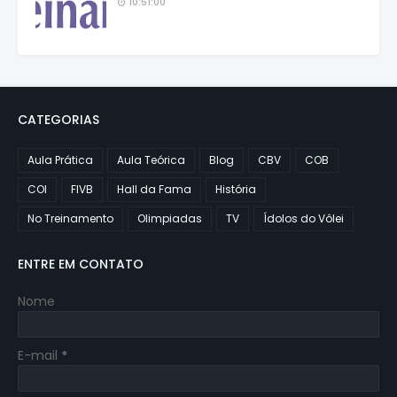
10:51:00
CATEGORIAS
Aula Prática
Aula Teórica
Blog
CBV
COB
COI
FIVB
Hall da Fama
História
No Treinamento
Olimpiadas
TV
Ídolos do Vôlei
ENTRE EM CONTATO
Nome
E-mail
*