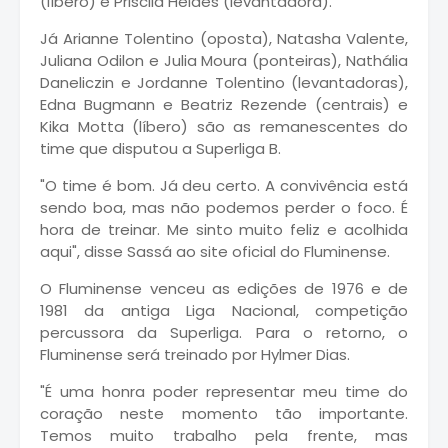
(líbero) e Priscila Heldes (levantadora).
Já Arianne Tolentino (oposta), Natasha Valente,
Juliana Odilon e Julia Moura (ponteiras), Nathália
Daneliczin e Jordanne Tolentino (levantadoras),
Edna Bugmann e Beatriz Rezende (centrais) e
Kika Motta (líbero) são as remanescentes do
time que disputou a Superliga B.
"O time é bom. Já deu certo. A convivência está
sendo boa, mas não podemos perder o foco. É
hora de treinar. Me sinto muito feliz e acolhida
aqui", disse Sassá ao site oficial do Fluminense.
O Fluminense venceu as edições de 1976 e de
1981 da antiga Liga Nacional, competição
percussora da Superliga. Para o retorno, o
Fluminense será treinado por Hylmer Dias.
"É uma honra poder representar meu time do
coração neste momento tão importante.
Temos muito trabalho pela frente, mas