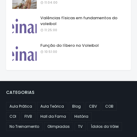
11:04:00
Valências físicas em fundamentos do
voleibol
11:25:00
Função do líbero no Voleibol
10:51:00
CATEGORIAS
Aula Prática
Aula Teórica
Blog
CBV
COB
COI
FIVB
Hall da Fama
História
No Treinamento
Olimpiadas
TV
Ídolos do Vôlei