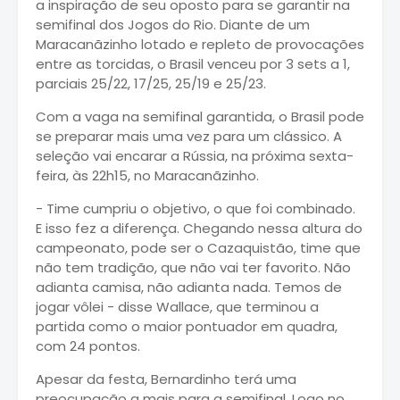
a inspiração de seu oposto para se garantir na
semifinal dos Jogos do Rio. Diante de um
Maracanãzinho lotado e repleto de provocações
entre as torcidas, o Brasil venceu por 3 sets a 1,
parciais 25/22, 17/25, 25/19 e 25/23.
Com a vaga na semifinal garantida, o Brasil pode
se preparar mais uma vez para um clássico. A
seleção vai encarar a Rússia, na próxima sexta-
feira, às 22h15, no Maracanãzinho.
- Time cumpriu o objetivo, o que foi combinado.
E isso fez a diferença. Chegando nessa altura do
campeonato, pode ser o Cazaquistão, time que
não tem tradição, que não vai ter favorito. Não
adianta camisa, não adianta nada. Temos de
jogar vôlei - disse Wallace, que terminou a
partida como o maior pontuador em quadra,
com 24 pontos.
Apesar da festa, Bernardinho terá uma
preocupação a mais para a semifinal. Logo no