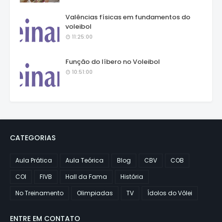
Valências físicas em fundamentos do
voleibol
11:25:00
Função do líbero no Voleibol
10:51:00
CATEGORIAS
Aula Prática
Aula Teórica
Blog
CBV
COB
COI
FIVB
Hall da Fama
História
No Treinamento
Olimpiadas
TV
Ídolos do Vôlei
ENTRE EM CONTATO