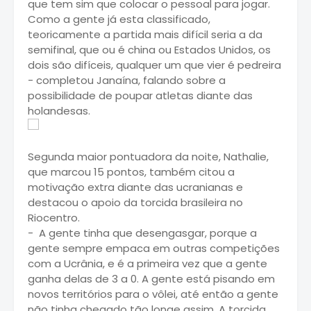
que tem sim que colocar o pessoal para jogar.
Como a gente já esta classificado,
teoricamente a partida mais difícil seria a da
semifinal, que ou é china ou Estados Unidos, os
dois são difíceis, qualquer um que vier é pedreira
- completou Janaína, falando sobre a
possibilidade de poupar atletas diante das
holandesas.
Segunda maior pontuadora da noite, Nathalie,
que marcou 15 pontos, também citou a
motivação extra diante das ucranianas e
destacou o apoio da torcida brasileira no
Riocentro.
- A gente tinha que desengasgar, porque a
gente sempre empaca em outras competições
com a Ucrânia, e é a primeira vez que a gente
ganha delas de 3 a 0. A gente está pisando em
novos territórios para o vôlei, até então a gente
não tinha chegado tão longe assim. A torcida