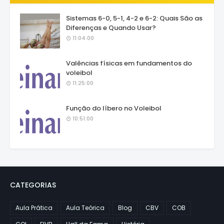
Sistemas 6-0, 5-1, 4-2 e 6-2: Quais São as
Diferenças e Quando Usar?
11:04:00
Valências físicas em fundamentos do
voleibol
11:25:00
Função do líbero no Voleibol
10:51:00
CATEGORIAS
Aula Prática
Aula Teórica
Blog
CBV
COB