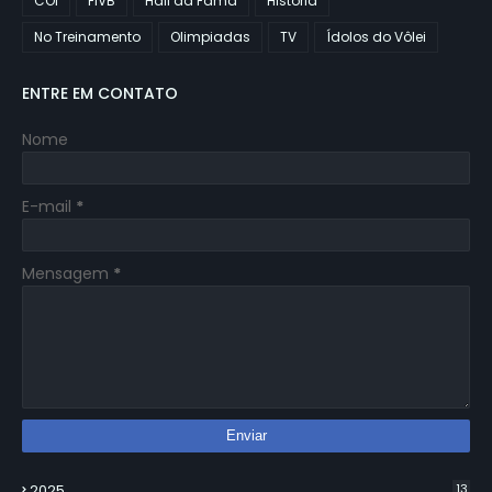
COI
FIVB
Hall da Fama
História
No Treinamento
Olimpiadas
TV
Ídolos do Vôlei
ENTRE EM CONTATO
Nome
E-mail
*
Mensagem
*
2025
13