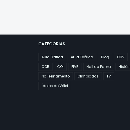
CATEGORIAS
Aula Prática
Aula Teórica
Blog
CBV
COB
COI
FIVB
Hall da Fama
Histór
No Treinamento
Olimpiadas
TV
Ídolos do Vôlei