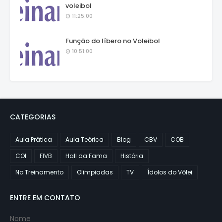
voleibol
11:25:00
Função do líbero no Voleibol
10:51:00
CATEGORIAS
Aula Prática
Aula Teórica
Blog
CBV
COB
COI
FIVB
Hall da Fama
História
No Treinamento
Olimpiadas
TV
Ídolos do Vôlei
ENTRE EM CONTATO
Nome