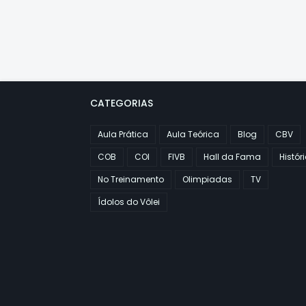
CATEGORIAS
Aula Prática
Aula Teórica
Blog
CBV
COB
COI
FIVB
Hall da Fama
Histór
No Treinamento
Olimpiadas
TV
Ídolos do Vôlei