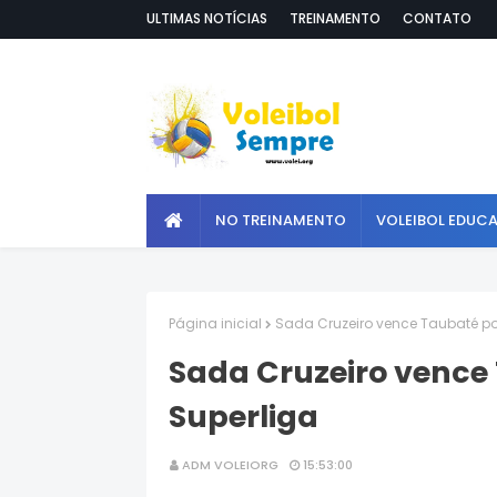
ULTIMAS NOTÍCIAS
TREINAMENTO
CONTATO
NO TREINAMENTO
VOLEIBOL EDUC
Página inicial
Sada Cruzeiro vence Taubaté por
Sada Cruzeiro vence
Superliga
ADM VOLEIORG
15:53:00