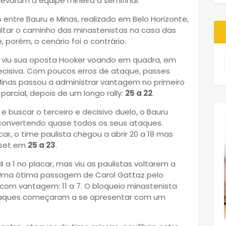
levaram a equipe mineira à semifinal.
s entre Bauru e Minas, realizado em Belo Horizonte,
cultar o caminho das minastenistas na casa das
, porém, o cenário foi o contrário.
a viu sua oposta Hooker voando em quadra, em
ecisiva. Com poucos erros de ataque, passes
inas passou a administrar vantagem no primeiro
arcial, depois de um longo rally:
25 a 22
.
 buscar o terceiro e decisivo duelo, o Bauru
 convertendo quase todos os seus ataques.
ar, o time paulista chegou a abrir 20 a 18 mas
o set em
25 a 23
.
4 a 1 no placar, mas viu as paulistas voltarem a
4. Uma ótima passagem de Carol Gattaz pelo
com vantagem: 11 a 7. O bloqueio minastenista
ataques começaram a se apresentar com um