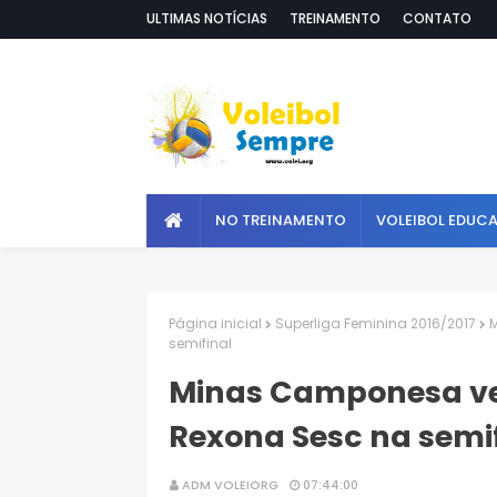
ULTIMAS NOTÍCIAS
TREINAMENTO
CONTATO
NO TREINAMENTO
VOLEIBOL EDUC
Página inicial
Superliga Feminina 2016/2017
M
semifinal
Minas Camponesa ve
Rexona Sesc na semi
ADM VOLEIORG
07:44:00