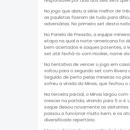
responsável por dois dos seis sets que 
No jogo que abriu a série melhor de trê
as paulistas fizeram de tudo para difi
adversárias. No primeiro set desta noite
No Panela de Pressão, a equipe mineir
etapa na qual a norte-americana foi d
bem acertados e saques potentes, o M
set até fechá-lo com Hooker, nome da p
Na tentativa de vencer o jogo em casa e
voltou para o segundo set com Rivera
Seguido de perto pelas mineiras no plac
sofreu a virada do Minas, que fechou 
Na terceira parcial, o Minas largou com 
crescer na partida, virando para 5 a 
saque deixou novamente as visitantes 
passou a funcionar muito bem, e os 
diversificado repertório.