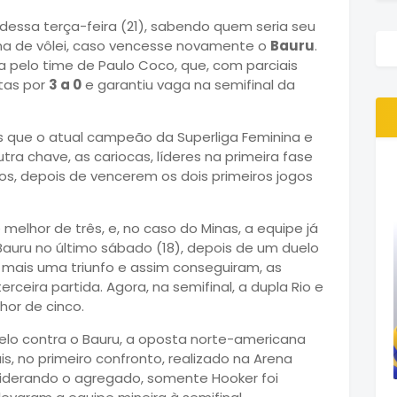
 dessa terça-feira (21), sabendo quem seria seu
ina de vôlei, caso vencesse novamente o
Bauru
.
a pelo time de Paulo Coco, que, com parciais
stas por
3 a 0
e garantiu vaga na semifinal da
s que o atual campeão da Superliga Feminina e
utra chave, as cariocas, líderes na primeira fase
ros, depois de vencerem os dois primeiros jogos
melhor de três, e, no caso do Minas, a equipe já
Bauru no último sábado (18), depois de um duelo
ais uma triunfo e assim conseguiram, as
rceira partida. Agora, na semifinal, a dupla Rio e
hor de cinco.
lo contra o Bauru, a oposta norte-americana
is, no primeiro confronto, realizado na Arena
siderando o agregado, somente Hooker foi