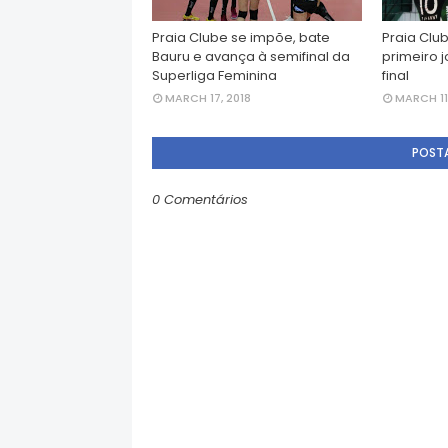
Praia Clube se impõe, bate
Praia Clu
Bauru e avança à semifinal da
primeiro 
Superliga Feminina
final
MARCH 17, 2018
MARCH 11
POST
0 Comentários