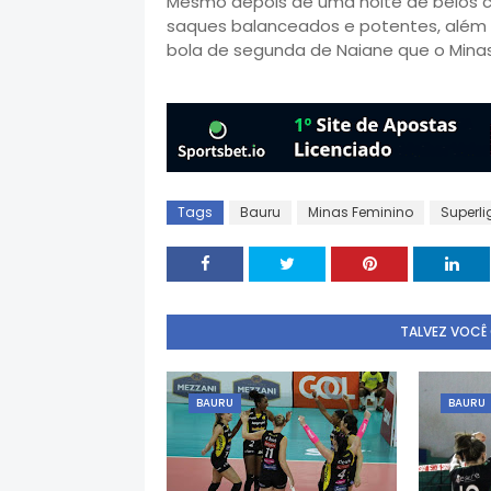
Mesmo depois de uma noite de belos co
saques balanceados e potentes, além
bola de segunda de Naiane que o Minas
Tags
Bauru
Minas Feminino
Superli
TALVEZ VOCÊ
BAURU
BAURU