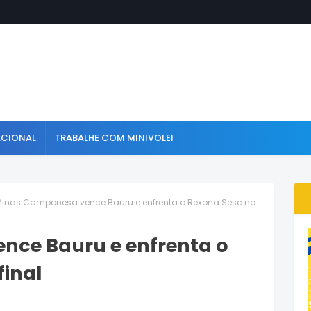
ACIONAL
TRABALHE COM MINIVOLEI
inas Camponesa vence Bauru e enfrenta o Rexona Sesc na
nce Bauru e enfrenta o
final