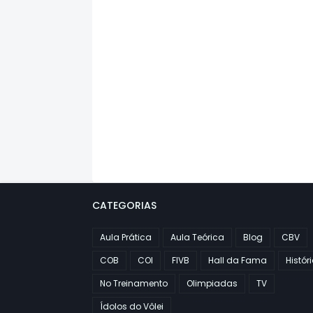
CATEGORIAS
Aula Prática
Aula Teórica
Blog
CBV
COB
COI
FIVB
Hall da Fama
Histór
No Treinamento
Olimpiadas
TV
Ídolos do Vôlei