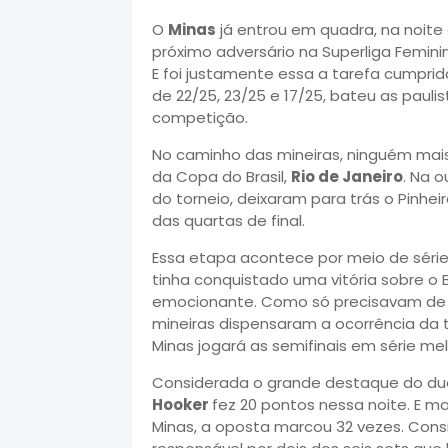
O
Minas
já entrou em quadra, na noite
próximo adversário na Superliga Femin
E foi justamente essa a tarefa cumprid
de 22/25, 23/25 e 17/25, bateu as pauli
competição.
No caminho das mineiras, ninguém mai
da Copa do Brasil,
Rio de Janeiro
. Na o
do torneio, deixaram para trás o Pinhei
das quartas de final.
Essa etapa acontece por meio de série 
tinha conquistado uma vitória sobre o 
emocionante. Como só precisavam de m
mineiras dispensaram a ocorrência da te
Minas jogará as semifinais em série mel
Considerada o grande destaque do due
Hooker
fez 20 pontos nessa noite. E ma
Minas, a oposta marcou 32 vezes. Con