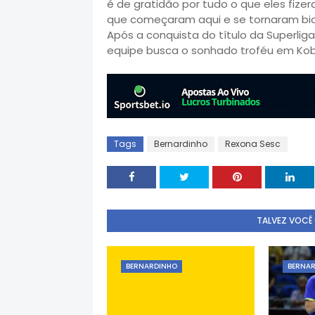
é de gratidão por tudo o que eles fize
que começaram aqui e se tornaram bi
Após a conquista do título da Superliga
equipe busca o sonhado troféu em Kobe,
Tags
Bernardinho
Rexona Sesc
TALVEZ VOCÊ
BERNARDINHO
BERNA