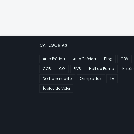
CATEGORIAS
Aula Prática
Aula Teórica
Blog
CBV
COB
COI
FIVB
Hall da Fama
Histór
No Treinamento
Olimpiadas
TV
Ídolos do Vôlei