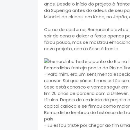
anos. Desde o início do projeto à frente 
da Superliga antes do adeus de seu pa
Mundial de clubes, em Kobe, no Japão,
Como de costume, Bernardinho evitou f
sair de cena e deixar a festa apenas par
falou pouco, mas se mostrou emocionad
novo projeto, com o Sesc à frente.
Bernardinho festeja ponto do Rio na fi
- Para mim, era um sentimento especial.
renovar. Sei que vários times estão se 
Sesc está conosco e vamos seguir em f
Em 20 anos de parceria com a Unilever,
títulos. Depois de um início de projeto
capital carioca e se firmou como maior
Bernardinho lembrou do histórico de t
país.
- Eu estou triste por chegar ao fim um