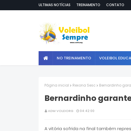
ULTIMAS NOTÍCIAS
TREINAMENTO
CONTATO
NO TREINAMENTO
VOLEIBOL EDUC
Página inicial
Rexona Sesc
Bernardinho garan
Bernardinho garante:
ADM VOLEIORG
04:42:00
A vitória sofrida na final também repr