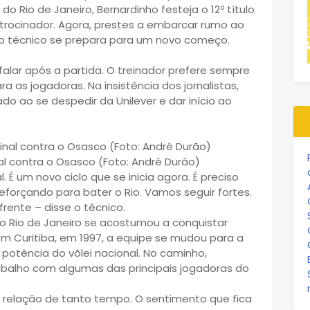
do Rio de Janeiro, Bernardinho festeja o 12º título
trocinador. Agora, prestes a embarcar rumo ao
 o técnico se prepara para um novo começo.
alar após a partida. O treinador prefere sempre
a as jogadoras. Na insistência dos jornalistas,
o ao se despedir da Unilever e dar início ao
nal contra o Osasco (Foto: André Durão)
 É um novo ciclo que se inicia agora. É preciso
reforçando para bater o Rio. Vamos seguir fortes.
rente – disse o técnico.
 o Rio de Janeiro se acostumou a conquistar
 em Curitiba, em 1997, a equipe se mudou para a
 potência do vôlei nacional. No caminho,
rabalho com algumas das principais jogadoras do
a relação de tanto tempo. O sentimento que fica