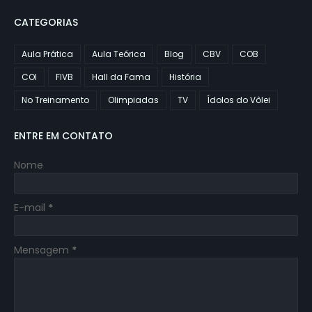
CATEGORIAS
Aula Prática
Aula Teórica
Blog
CBV
COB
COI
FIVB
Hall da Fama
História
No Treinamento
Olimpiadas
TV
Ídolos do Vôlei
ENTRE EM CONTATO
Nome
E-mail
*
Mensagem
*