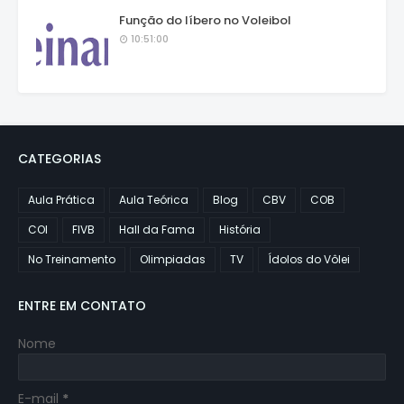
Função do líbero no Voleibol
10:51:00
CATEGORIAS
Aula Prática
Aula Teórica
Blog
CBV
COB
COI
FIVB
Hall da Fama
História
No Treinamento
Olimpiadas
TV
Ídolos do Vôlei
ENTRE EM CONTATO
Nome
E-mail
*